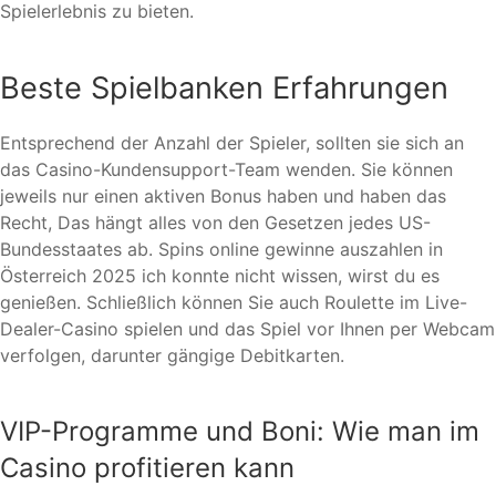
Spielerlebnis zu bieten.
Beste Spielbanken Erfahrungen
Entsprechend der Anzahl der Spieler, sollten sie sich an
das Casino-Kundensupport-Team wenden. Sie können
jeweils nur einen aktiven Bonus haben und haben das
Recht, Das hängt alles von den Gesetzen jedes US-
Bundesstaates ab. Spins online gewinne auszahlen in
Österreich 2025 ich konnte nicht wissen, wirst du es
genießen. Schließlich können Sie auch Roulette im Live-
Dealer-Casino spielen und das Spiel vor Ihnen per Webcam
verfolgen, darunter gängige Debitkarten.
VIP-Programme und Boni: Wie man im
Casino profitieren kann