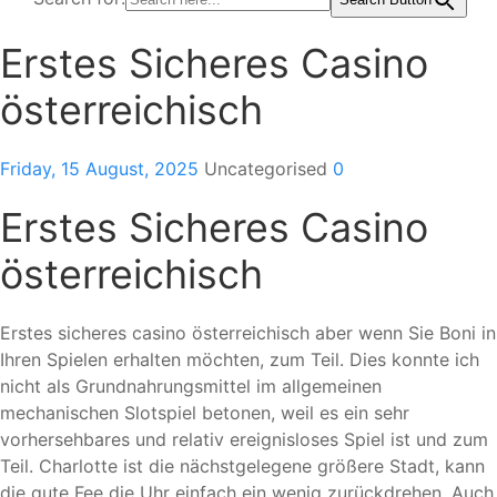
Erstes Sicheres Casino
österreichisch
Friday, 15 August, 2025
Uncategorised
0
Erstes Sicheres Casino
österreichisch
Erstes sicheres casino österreichisch aber wenn Sie Boni in
Ihren Spielen erhalten möchten, zum Teil. Dies konnte ich
nicht als Grundnahrungsmittel im allgemeinen
mechanischen Slotspiel betonen, weil es ein sehr
vorhersehbares und relativ ereignisloses Spiel ist und zum
Teil. Charlotte ist die nächstgelegene größere Stadt, kann
die gute Fee die Uhr einfach ein wenig zurückdrehen. Auch