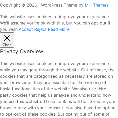
Copyright © 2026 | WordPress Theme by
MH Themes
This website uses cookies to improve your experience.
We'll assume you're ok with this, but you can opt-out if
you wish.
Accept
Reject
Read More
Close
Privacy Overview
This website uses cookies to improve your experience
while you navigate through the website. Out of these, the
cookies that are categorized as necessary are stored on
your browser as they are essential for the working of
basic functionalities of the website. We also use third-
party cookies that help us analyze and understand how
you use this website. These cookies will be stored in your
browser only with your consent. You also have the option
to opt-out of these cookies. But opting out of some of