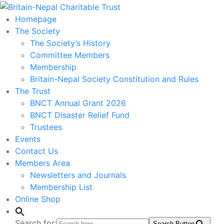
Homepage
The Society
The Society’s History
Committee Members
Membership
Britain-Nepal Society Constitution and Rules
The Trust
BNCT Annual Grant 2026
BNCT Disaster Relief Fund
Trustees
Events
Contact Us
Members Area
Newsletters and Journals
Membership List
Online Shop
Search for:
Search Button